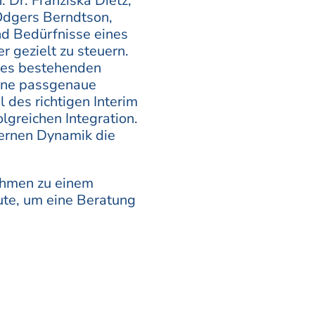
 Dr. Franziska Dietz,
 Odgers Berndtson,
d Bedürfnisse eines
 gezielt zu steuern.
 des bestehenden
eine passgenaue
 des richtigen Interim
lgreichen Integration.
ternen Dynamik die
ehmen zu einem
ute, um eine Beratung
Sie bei der Auswahl
lg.
ntegration in den