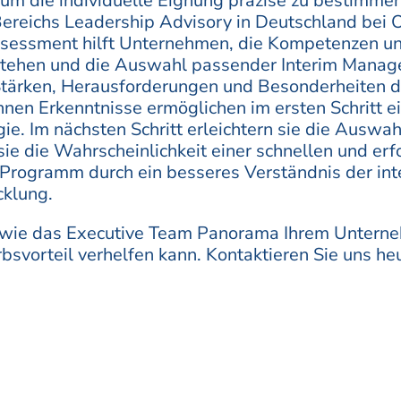
um die individuelle Eignung präzise zu bestimmen.
 Bereichs Leadership Advisory in Deutschland bei
sessment hilft Unternehmen, die Kompetenzen un
ehen und die Auswahl passender Interim Manager
 Stärken, Herausforderungen und Besonderheiten
en Erkenntnisse ermöglichen im ersten Schritt 
ie. Im nächsten Schritt erleichtern sie die Auswahl
ie die Wahrscheinlichkeit einer schnellen und erfo
 Programm durch ein besseres Verständnis der in
klung.
, wie das Executive Team Panorama Ihrem Untern
vorteil verhelfen kann. Kontaktieren Sie uns he
erndtson Group zu vereinbaren. Wir unterstützen 
m Managern und sichern so Ihren Unternehmenserfo
 Panorama
stellt die kulturelle Passung und Teami
ende Vorteile:
edürfnisse:
Durch ein Kurz-Assessment werden die