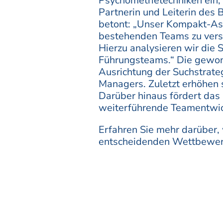
Psychometrietechniken ein, 
Partnerin und Leiterin des
betont: „Unser Kompakt-As
bestehenden Teams zu verst
Hierzu analysieren wir die
Führungsteams.“ Die gewonn
Ausrichtung der Suchstrateg
Managers. Zuletzt erhöhen s
Darüber hinaus fördert das
weiterführende Teamentwic
Erfahren Sie mehr darüber
entscheidenden Wettbewerbs
mit unseren Experten der B
und Integration von Interi
Das
Executive Team Team
Vordergrund und bietet folg
Transparenz über Teamb