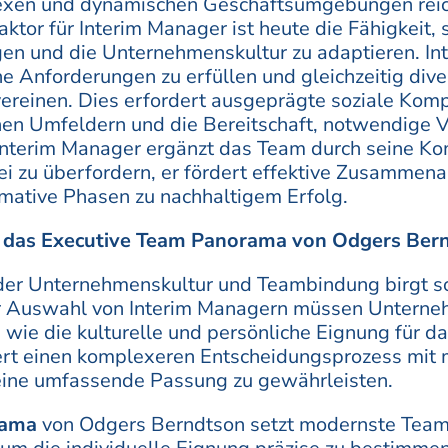
exen und dynamischen Geschäftsumgebungen reich
tor für Interim Manager ist heute die Fähigkeit, s
en und die Unternehmenskultur zu adaptieren. I
che Anforderungen zu erfüllen und gleichzeitig div
vereinen. Dies erfordert ausgeprägte soziale Komp
hen Umfeldern und die Bereitschaft, notwendige
 Interim Manager ergänzt das Team durch seine 
ei zu überfordern, er fördert effektive Zusammenar
rmative Phasen zu nachhaltigem Erfolg.
 das Executive Team Panorama von Odgers Ber
er Unternehmenskultur und Teambindung birgt s
r Auswahl von Interim Managern müssen Unterneh
wie die kulturelle und persönliche Eignung für d
rt einen komplexeren Entscheidungsprozess mit 
eine umfassende Passung zu gewährleisten.
rama
von Odgers Berndtson setzt modernste Team