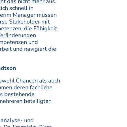
t das nicht mehr aus.
ich schnell in
nterim Manager müssen
erse Stakeholder mit
etenzen, die Fähigkeit
 Veränderungen
Kompetenzen und
beit und navigiert die
ndtson
owohl Chancen als auch
men deren fachliche
as bestehende
mehreren beteiligten
analyse- und